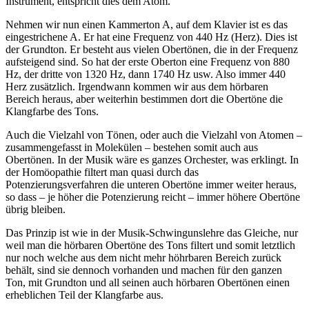
Instrument, entspricht dies dem Atom.
Nehmen wir nun einen Kammerton A, auf dem Klavier ist es das
eingestrichene A. Er hat eine Frequenz von 440 Hz (Herz). Dies ist
der Grundton. Er besteht aus vielen Obertönen, die in der Frequenz
aufsteigend sind. So hat der erste Oberton eine Frequenz von 880
Hz, der dritte von 1320 Hz, dann 1740 Hz usw. Also immer 440
Herz zusätzlich. Irgendwann kommen wir aus dem hörbaren
Bereich heraus, aber weiterhin bestimmen dort die Obertöne die
Klangfarbe des Tons.
Auch die Vielzahl von Tönen, oder auch die Vielzahl von Atomen –
zusammengefasst in Molekülen – bestehen somit auch aus
Obertönen. In der Musik wäre es ganzes Orchester, was erklingt. In
der Homöopathie filtert man quasi durch das
Potenzierungsverfahren die unteren Obertöne immer weiter heraus,
so dass – je höher die Potenzierung reicht – immer höhere Obertöne
übrig bleiben.
Das Prinzip ist wie in der Musik-Schwingunslehre das Gleiche, nur
weil man die hörbaren Obertöne des Tons filtert und somit letztlich
nur noch welche aus dem nicht mehr höhrbaren Bereich zurück
behält, sind sie dennoch vorhanden und machen für den ganzen
Ton, mit Grundton und all seinen auch hörbaren Obertönen einen
erheblichen Teil der Klangfarbe aus.